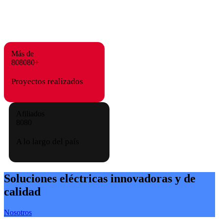
Más de
8
0
8
0
8
0
+
Proyectos realizados
Afiliados
8
0
8
0
A lo largo del país
Soluciones eléctricas innovadoras y de
calidad
Nosotros